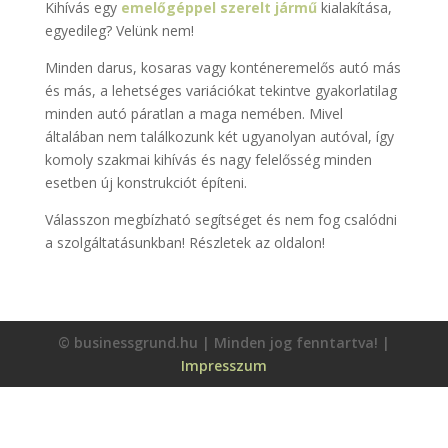
Kihívás egy
emelőgéppel szerelt jármű
kialakítása,
egyedileg? Velünk nem!
Minden darus, kosaras vagy konténeremelős autó más
és más, a lehetséges variációkat tekintve gyakorlatilag
minden autó páratlan a maga nemében. Mivel
általában nem találkozunk két ugyanolyan autóval, így
komoly szakmai kihívás és nagy felelősség minden
esetben új konstrukciót építeni.
Válasszon megbízható segítséget és nem fog csalódni
a szolgáltatásunkban! Részletek az oldalon!
© businessgrund.hu | Minden jog fenntartva! |
Impresszum