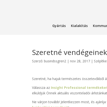
Gyártás
Kialakítás
Kommun
Szeretné vendégeinek 
Szerző:
busindssgren2
|
nov 28, 2017
|
Szépítk
Szeretné, ha hajuk természetes összetevőkből á
Válassza az
Insight Professional termékeke
elküldjük Önnek aktuális viszonteladói árlistánkat
Ne várjon tovább! Jelentkezzen most, és ajánlj