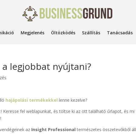
ikáció
Megjelenés
Öltözködés
Szállítás
Tanácsadás
a legjobbat nyújtani?
ezés
lló
hajápolási termékekkel
lenne kezelve?
t
! Keresse fel weblapunkat, és töltse ki az ott található űrlapot, és mi
!
a vendégeinek az
Insight Professional
természetes összetevőkből ál