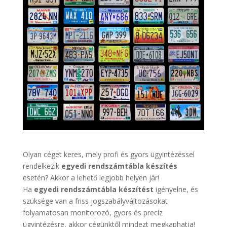
Olyan céget keres, mely profi és gyors ügyintézéssel
rendelkezik
egyedi rendszámtábla készítés
esetén? Akkor a lehető legjobb helyen jár!
Ha
egyedi rendszámtábla készítést
igényelne, és
szüksége van a friss jogszabályváltozásokat
folyamatosan monitorozó, gyors és precíz
ügyintézésre, akkor cégünktől mindezt megkaphatja!