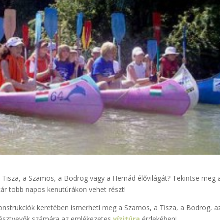
a Tisza, a Szamos, a Bodrog vagy a Hernád élővilágát? Tekintse meg 
akár több napos kenutúrákon vehet részt!
onstrukciók keretében ismerheti meg a Szamos, a Tisza, a Bodrog, a
a résztvevők számára az emlékezetes
vízitúra
érdekében!