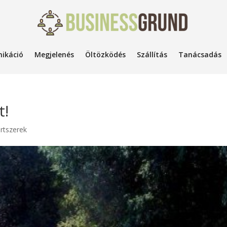
ikáció
Megjelenés
Öltözködés
Szállítás
Tanácsadás
t!
rtszerek