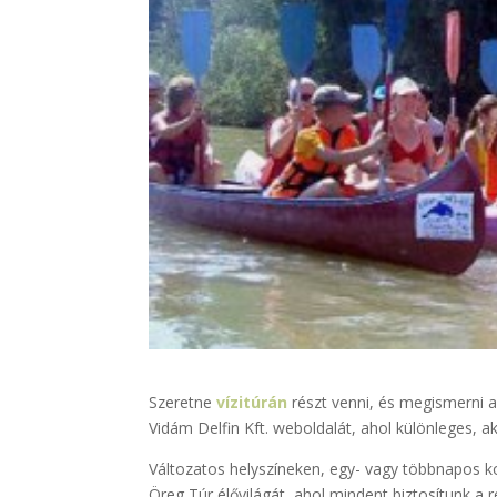
Szeretne
vízitúrán
részt venni, és megismerni 
Vidám Delfin Kft. weboldalát, ahol különleges, 
Változatos helyszíneken, egy- vagy többnapos k
Öreg Túr élővilágát, ahol mindent biztosítunk 