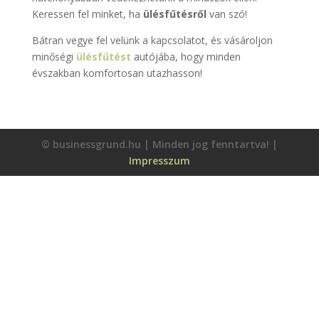
Keressen fel minket, ha
ülésfűtésről
van szó!
Bátran vegye fel velünk a kapcsolatot, és vásároljon
minőségi
ülésfűtést
autójába, hogy minden
évszakban komfortosan utazhasson!
© businessgrund.hu | Minden jog fenntartva! |
Impresszum