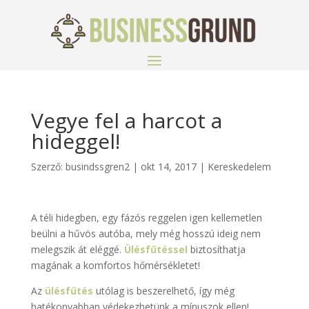
Vegye fel a harcot a
hideggel!
Szerző:
busindssgren2
|
okt 14, 2017
|
Kereskedelem
A téli hidegben, egy fázós reggelen igen kellemetlen
beülni a hűvös autóba, mely még hosszú ideig nem
melegszik át eléggé.
Ülésfűtéssel
biztosíthatja
magának a komfortos hőmérsékletet!
Az
ülésfűtés
utólag is beszerelhető, így még
hatékonyabban védekezhetünk a mínuszok ellen!