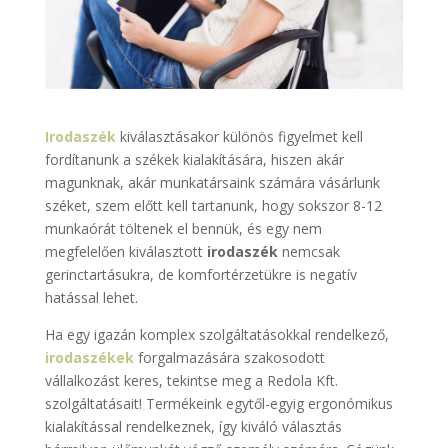
Irodaszék
kiválasztásakor különös figyelmet kell
fordítanunk a székek kialakítására, hiszen akár
magunknak, akár munkatársaink számára vásárlunk
széket, szem előtt kell tartanunk, hogy sokszor 8-12
munkaórát töltenek el bennük, és egy nem
megfelelően kiválasztott
irodaszék
nemcsak
gerinctartásukra, de komfortérzetükre is negatív
hatással lehet.
Ha egy igazán komplex szolgáltatásokkal rendelkező,
irodaszékek
forgalmazására szakosodott
vállalkozást keres, tekintse meg a Redola Kft.
szolgáltatásait! Termékeink egytől-egyig ergonómikus
kialakítással rendelkeznek, így kiváló választás