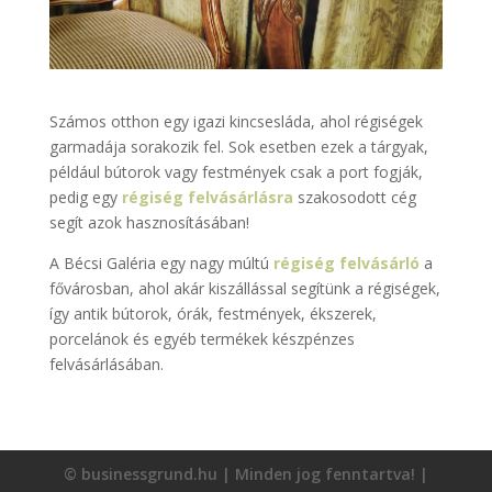
Számos otthon egy igazi kincsesláda, ahol régiségek
garmadája sorakozik fel. Sok esetben ezek a tárgyak,
például bútorok vagy festmények csak a port fogják,
pedig egy
régiség felvásárlásra
szakosodott cég
segít azok hasznosításában!
A Bécsi Galéria egy nagy múltú
régiség felvásárló
a
fővárosban, ahol akár kiszállással segítünk a régiségek,
így antik bútorok, órák, festmények, ékszerek,
porcelánok és egyéb termékek készpénzes
felvásárlásában.
© businessgrund.hu | Minden jog fenntartva! |