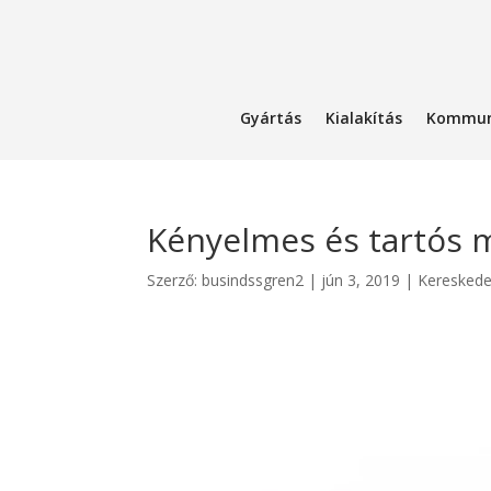
Gyártás
Kialakítás
Kommun
Kényelmes és tartós 
Szerző:
busindssgren2
|
jún 3, 2019
|
Keresked