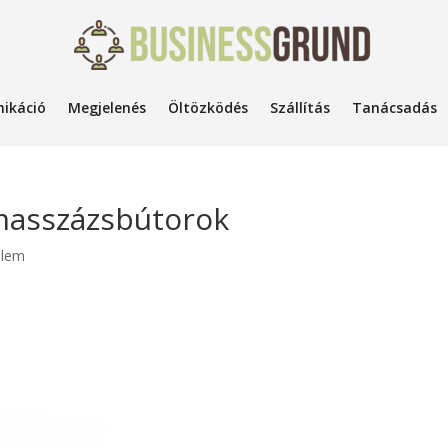
ikáció
Megjelenés
Öltözködés
Szállítás
Tanácsadás
masszázsbútorok
elem