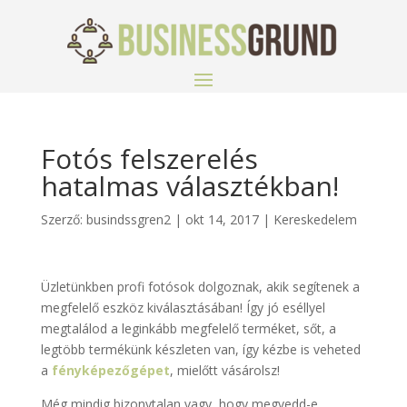
Fotós felszerelés
hatalmas választékban!
Szerző:
busindssgren2
|
okt 14, 2017
|
Kereskedelem
Üzletünkben profi fotósok dolgoznak, akik segítenek a
megfelelő eszköz kiválasztásában! Így jó eséllyel
megtalálod a leginkább megfelelő terméket, sőt, a
legtöbb termékünk készleten van, így kézbe is veheted
a
fényképezőgépet
, mielőtt vásárolsz!
Még mindig bizonytalan vagy, hogy megvedd-e