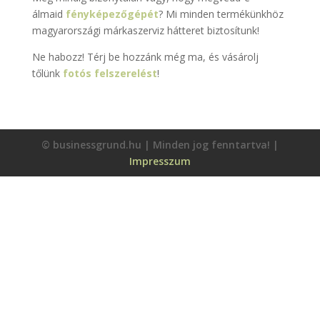
álmaid
fényképezőgépét
? Mi minden termékünkhöz
magyarországi márkaszerviz hátteret biztosítunk!
Ne habozz! Térj be hozzánk még ma, és vásárolj
tőlünk
fotós felszerelést
!
© businessgrund.hu | Minden jog fenntartva! |
Impresszum