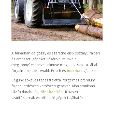
A faiparban dolgozik, és szeretne első osztályú faipari
és erdészeti gépeket vásárolni munkája
megkönnyítéséhez? Tekintse meg a JG-Max Bt. által
forgalmazott Maxwald, Posch és
Incomac
gépeket!
Cégünk sokéves tapasztalattal forgalmaz prémium
faipari, erdészeti kertészeti gépeket. Kínálatunkban
tűzifa darabolók,
rönkhasítók
, fűkaszák,
szárítókamrák és hőkezelő gépek találhatók.