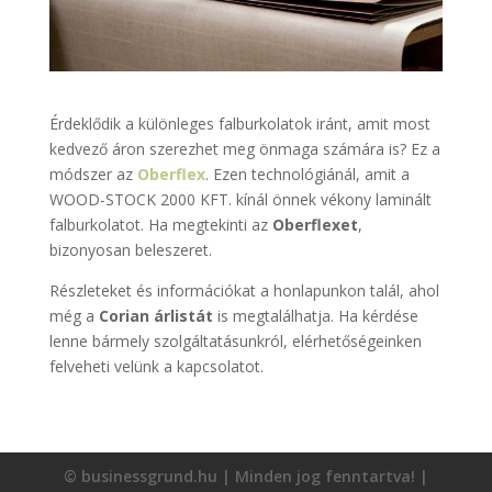
Érdeklődik a különleges falburkolatok iránt, amit most
kedvező áron szerezhet meg önmaga számára is? Ez a
módszer az
Oberflex
. Ezen technológiánál, amit a
WOOD-STOCK 2000 KFT. kínál önnek vékony laminált
falburkolatot. Ha megtekinti az
Oberflexet
,
bizonyosan beleszeret.
Részleteket és információkat a honlapunkon talál, ahol
még a
Corian árlistát
is megtalálhatja. Ha kérdése
lenne bármely szolgáltatásunkról, elérhetőségeinken
felveheti velünk a kapcsolatot.
© businessgrund.hu | Minden jog fenntartva! |