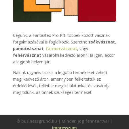
Cégünk, a Fantaztex Pro Kft. többek között vásznak
forgalmazásával is foglalkozik. Szeretne
zsákvásznat
,
pamutvásznat
,
farmervásznat
, vagy
fehérvásznat
vásárolni kedvező áron? Ha igen, akkor
a legjobb helyen jár.
Nálunk ugyanis csakis a legjobb termékeket veheti
meg, kedvező áron. amennyiben felkeltettük az
érdeklődését, tekintse meg kínálatunkat és vásárolja
meg tőlünk, az önnek szükséges terméket.
© businessgrund.hu | Minden jog fenntartva! |
Impresszum