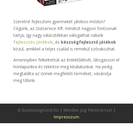
Szeretné fejleszteni gyermekét játékos módon?
Cégünk, az Outservice Kft. mindezt nagyon fontosnak
tartja, így nagy választékban válogathat nálunk
fejlesztős játékok
, és
készségfejlesztő játékok
közül, amikkel a teljes család is remekül szórakozhat.
Amennyiben felkeltettük az érdeklődését, látogasson el
honlapunkra és tekintse meg kínálatunkat. Ha pedig
megtalálta az önnek megfelelő terméket, vásárolja
meg tőlünk.
© businessgrund.hu | Minden jog fenntartva! |
Impresszum