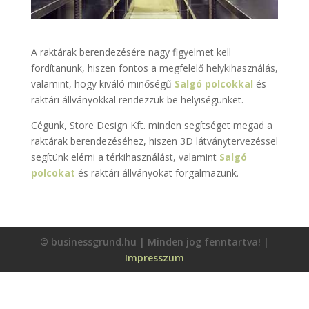
A raktárak berendezésére nagy figyelmet kell
fordítanunk, hiszen fontos a megfelelő helykihasználás,
valamint, hogy kiváló minőségű
Salgó polcokkal
és
raktári állványokkal rendezzük be helyiségünket.
Cégünk, Store Design Kft. minden segítséget megad a
raktárak berendezéséhez, hiszen 3D látványtervezéssel
segítünk elérni a térkihasználást, valamint
Salgó
polcokat
és raktári állványokat forgalmazunk.
© businessgrund.hu | Minden jog fenntartva! |
Impresszum