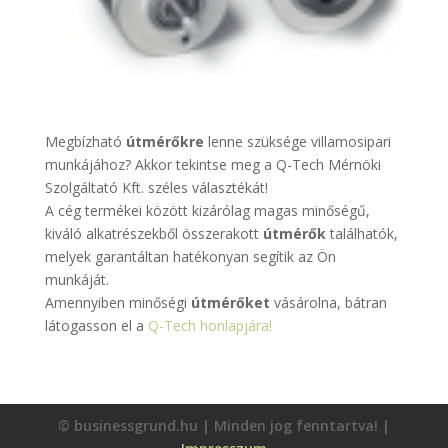
Megbízható
útmérőkre
lenne szüksége villamosipari
munkájához? Akkor tekintse meg a Q-Tech Mérnöki
Szolgáltató Kft. széles választékát!
A cég termékei között kizárólag magas minőségű,
kiváló alkatrészekből összerakott
útmérők
találhatók,
melyek garantáltan hatékonyan segítik az Ön
munkáját.
Amennyiben minőségi
útmérőket
vásárolna, bátran
látogasson el a
Q-Tech honlapjára!
© businessgrund.hu | Minden jog fenntartva! |