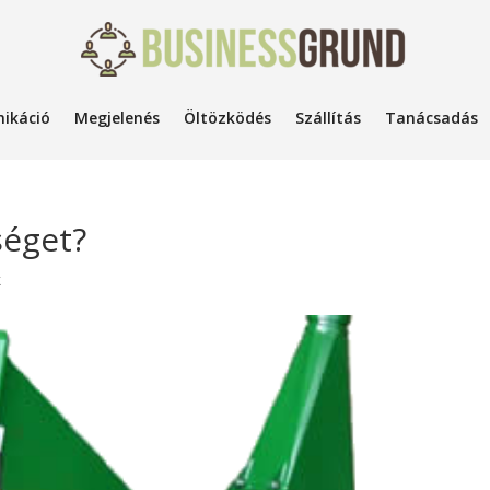
ikáció
Megjelenés
Öltözködés
Szállítás
Tanácsadás
séget?
k