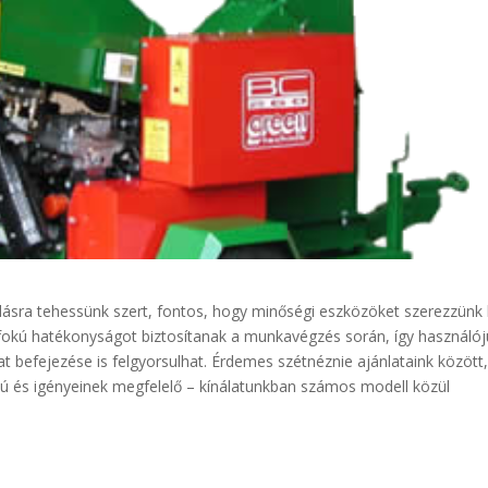
sra tehessünk szert, fontos, hogy minőségi eszközöket szerezzünk 
yfokú hatékonyságot biztosítanak a munkavégzés során, így használój
dat befejezése is felgyorsulhat. Érdemes szétnéznie ajánlataink között
ú és igényeinek megfelelő – kínálatunkban számos modell közül