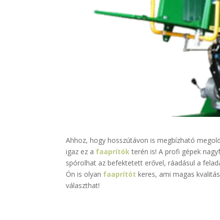
Ahhoz, hogy hosszútávon is megbízható megoldá
igaz ez a
faaprítók
terén is! A profi gépek nag
spórolhat az befektetett erővel, ráadásul a fela
Ön is olyan
faaprítót
keres, ami magas kvalitás
választhat!