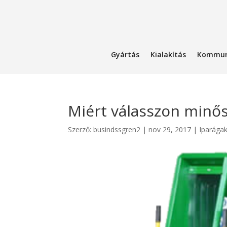
Gyártás
Kialakítás
Kommun
Miért válasszon minő
Szerző:
busindssgren2
|
nov 29, 2017
|
Iparága