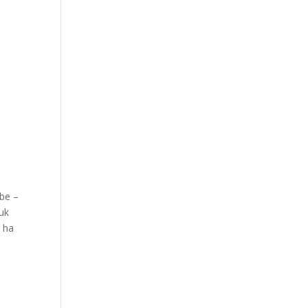
be –
uk
, ha