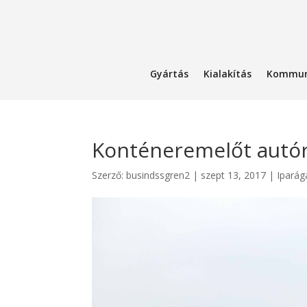
Gyártás
Kialakítás
Kommun
Konténeremelőt autóra
Szerző:
busindssgren2
|
szept 13, 2017
|
Iparág