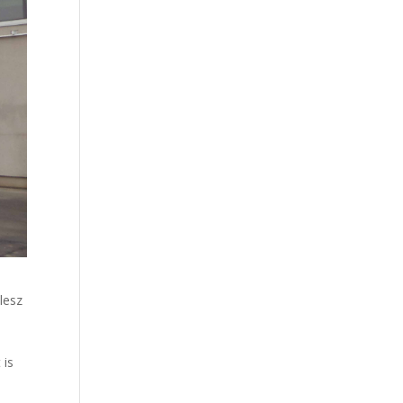
 lesz
 is