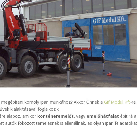
t megépíteni komoly ipari munkához? Akkor Önnek a
Gif Modul Kft
-re
űvek kialakításával foglalkozik.
ére alapoz, amikor
konténeremelőt,
vagy
emelőhátfalat
épít rá a
t autók fokozott terhelésnek is ellenállnak, és olyan ipari feladatokat