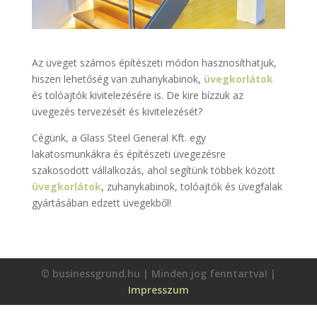
Az üveget számos építészeti módon hasznosíthatjuk,
hiszen lehetőség van zuhanykabinok,
üvegkorlátok
és tolóajtók kivitelezésére is. De kire bízzuk az
üvegezés tervezését és kivitelezését?
Cégünk, a Glass Steel General Kft. egy
lakatosmunkákra és építészeti üvegezésre
szakosodott vállalkozás, ahol segítünk többek között
üvegkorlátok
, zuhanykabinok, tolóajtók és üvegfalak
gyártásában edzett üvegekből!
© businessgrund.hu | Minden jog fenntartva! |
Impresszum