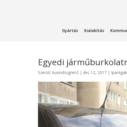
Gyártás
Kialakítás
Kommun
Egyedi járműburkolat
Szerző:
busindssgren2
|
dec 12, 2017
|
Iparága