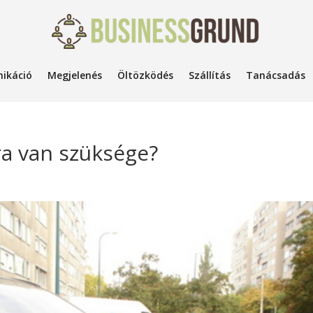
ikáció
Megjelenés
Öltözködés
Szállítás
Tanácsadás
ra van szüksége?
k