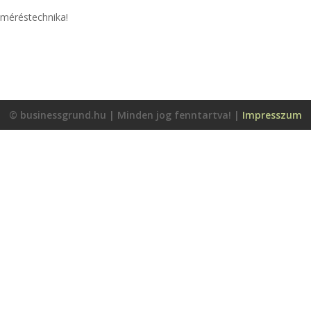
a méréstechnika!
© businessgrund.hu | Minden jog fenntartva! |
Impresszum