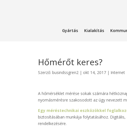
Gyártás
Kialakítás
Kommun
Hőmérőt keres?
Szerző:
busindssgren2
|
okt 14, 2017
|
Internet
A hőmérséklet mérése sokak számára hétköznap
nyomásmérésre szakosodott az úgy nevezett mé
Egy méréstechnikai eszközökkel foglalkoz
biztosításában munkája folytatásához. Digitális, 
rendelkezésére.