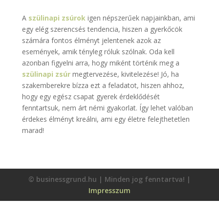
A
szülinapi zsúrok
igen népszerűek napjainkban, ami
egy elég szerencsés tendencia, hiszen a gyerkőcök
számára fontos élményt jelentenek azok az
események, amik tényleg róluk szólnak. Oda kell
azonban figyelni arra, hogy miként történik meg a
szülinapi zsúr
megtervezése, kivitelezése! Jó, ha
szakemberekre bízza ezt a feladatot, hiszen ahhoz,
hogy egy egész csapat gyerek érdeklődését
fenntartsuk, nem árt némi gyakorlat. Így lehet valóban
érdekes élményt kreálni, ami egy életre felejthetetlen
marad!
© businessgrund.hu | Minden jog fenntartva! |
Impresszum