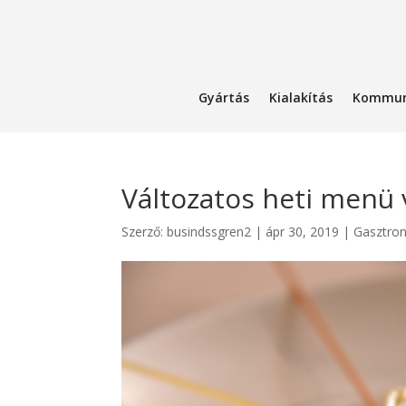
Gyártás
Kialakítás
Kommun
Változatos heti menü 
Szerző:
busindssgren2
|
ápr 30, 2019
|
Gasztro