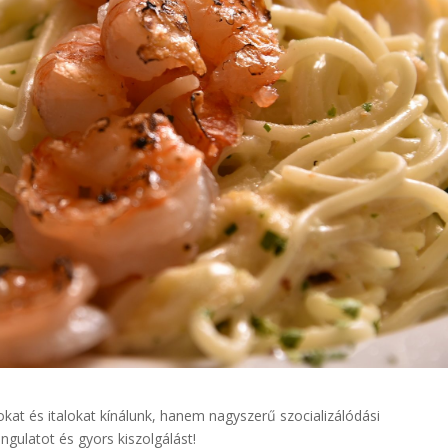
at és italokat kínálunk, hanem nagyszerű szocializálódási
ngulatot és gyors kiszolgálást!