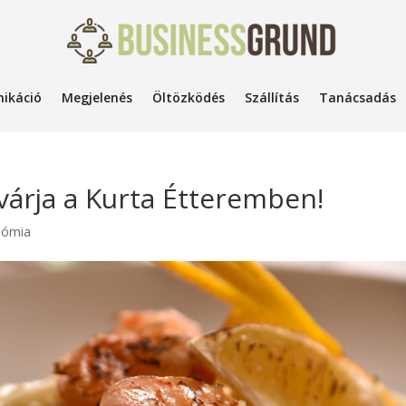
ikáció
Megjelenés
Öltözködés
Szállítás
Tanácsadás
várja a Kurta Étteremben!
nómia