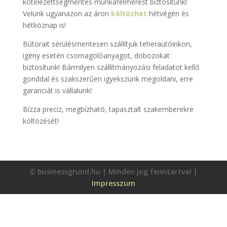
kötelezettségmentes munkafelmérést biztosítunk!
Velünk ugyanazon az áron
költözhet
hétvégén és
hétköznap is!
Bútorait sérülésmentesen szállítjuk teherautóinkon,
igény esetén csomagolóanyagot, dobozokat
biztosítunk! Bármilyen szállítmányozási feladatot kellő
gonddal és szakszerűen igyekszünk megoldani, erre
garanciát is vállalunk!
Bízza precíz, megbízható, tapasztalt szakemberekre
költözését!
© businessgrund.hu | Minden jog fenntartva! |
Impresszum