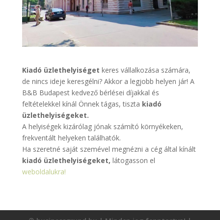
Kiadó üzlethelyiséget
keres vállalkozása számára,
de nincs ideje keresgélni? Akkor a legjobb helyen jár! A
B&B Budapest kedvező bérlései díjakkal és
feltételekkel kínál Önnek tágas, tiszta
kiadó
üzlethelyiségeket.
A helyiségek kizárólag jónak számító környékeken,
frekventált helyeken találhatók.
Ha szeretné saját szemével megnézni a cég által kínált
kiadó üzlethelyiségeket,
látogasson el
weboldalukra!