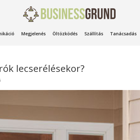
ikáció
Megjelenés
Öltözködés
Szállítás
Tanácsadás
árók lecserélésekor?
s