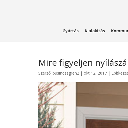
Gyártás
Kialakítás
Kommun
Mire figyeljen nyílász
Szerző:
busindssgren2
|
okt 12, 2017
|
Építkezé