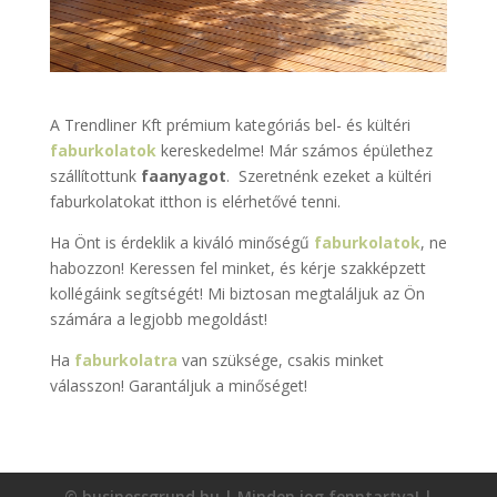
A Trendliner Kft prémium kategóriás bel- és kültéri
faburkolatok
kereskedelme! Már számos épülethez
szállítottunk
faanyagot
. Szeretnénk ezeket a kültéri
faburkolatokat itthon is elérhetővé tenni.
Ha Önt is érdeklik a kiváló minőségű
faburkolatok
, ne
habozzon! Keressen fel minket, és kérje szakképzett
kollégáink segítségét! Mi biztosan megtaláljuk az Ön
számára a legjobb megoldást!
Ha
faburkolatra
van szüksége, csakis minket
válasszon! Garantáljuk a minőséget!
© businessgrund.hu | Minden jog fenntartva! |