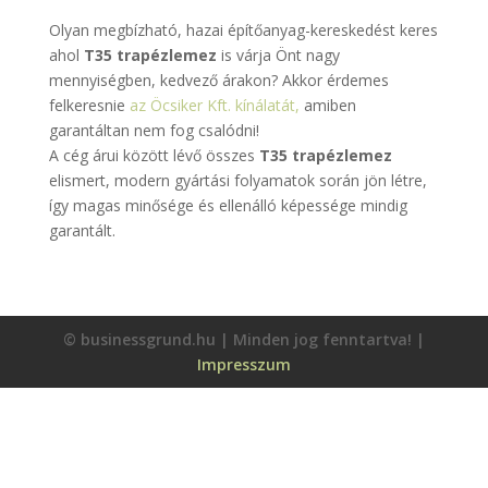
Olyan megbízható, hazai építőanyag-kereskedést keres
ahol
T35 trapézlemez
is várja Önt nagy
mennyiségben, kedvező árakon? Akkor érdemes
felkeresnie
az Öcsiker Kft. kínálatát,
amiben
garantáltan nem fog csalódni!
A cég árui között lévő összes
T35 trapézlemez
elismert, modern gyártási folyamatok során jön létre,
így magas minősége és ellenálló képessége mindig
garantált.
© businessgrund.hu | Minden jog fenntartva! |
Impresszum