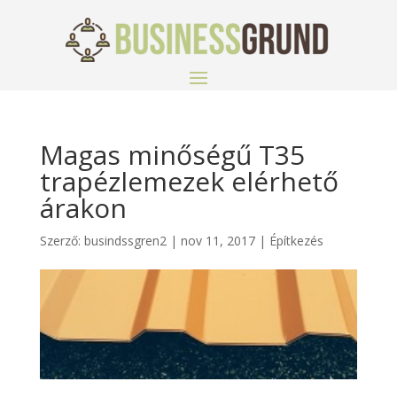
Magas minőségű T35
trapézlemezek elérhető
árakon
Szerző:
busindssgren2
|
nov 11, 2017
|
Építkezés