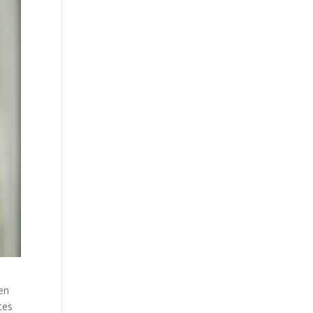
den
tes