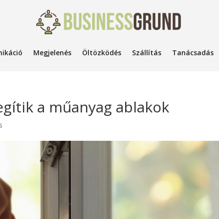
ikáció
Megjelenés
Öltözködés
Szállítás
Tanácsadás
segítik a műanyag ablakok
s