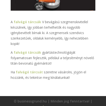
A
falvágó tárcsák
V bevágású szegmenskivitellel
készülnek, így jobban terhelhetők és nagyobb
igénybevételt bírnak ki. A szegmensek szendvics
szerkezetűek, oldaluk keményebb, így nehezebben
kopik!
A
falvágó tárcsák
gyártástechnológiáját
folyamatosan fejlesztik, például a teljesítményt növelő
titán-bevonatú gyémántot!
Ha
falvágó tárcsát
szeretne vásárolni, jöjjön el
hozzánk, és tekintse meg kínálatunkat!
© businessgrund.hu | Minden jog fenntartva! |