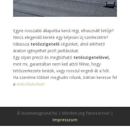
Egyre rosszabb állapotba kerül régi, elhasznált tetője?
Nincs elegendő kerete egy teljesen új szerkezetre?
Válassza
tetőszigetelő
cégünket, ahol elérhető
árakon igényelhet profi javításokat.
Egy olyan precíz és megbízható
tetőszigetelővel,
mint mi, garantáltan nem kell attól félnie, hogy
tetőszerkezete beázik, vagy rosszul engedi át a hőt.
Ha szeretne többet megtudni rólunk, bátran keresse fel
a
weboldalunkat!
© businessgrund.hu | Minden jog fenntartva! |
Impresszum