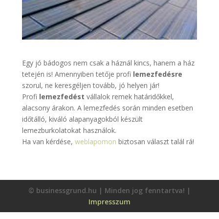
Egy jó bádogos nem csak a háznál kincs, hanem a ház
tetején is! Amennyiben tetője profi
lemezfedésre
szorul, ne keresgéljen tovább, jó helyen jár!
Profi
lemezfedést
vállalok remek határidőkkel,
alacsony árakon. A lemezfedés során minden esetben
időtálló, kiváló alapanyagokból készült
lemezburkolatokat használok.
Ha van kérdése,
weblapomon
biztosan választ talál rá!
© businessgrund.hu | Minden jog fenntartva! |
Impresszum