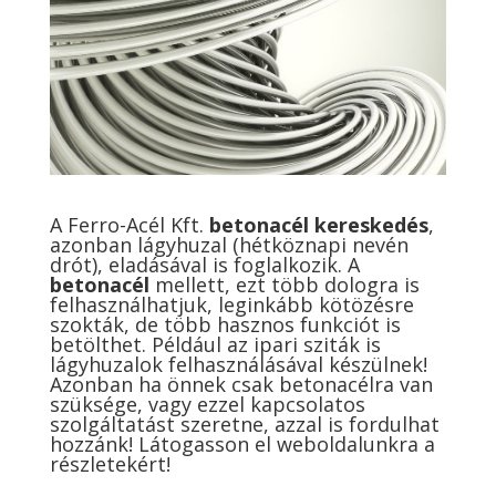
A Ferro-Acél Kft.
betonacél kereskedés
,
azonban lágyhuzal (hétköznapi nevén
drót), eladásával is foglalkozik. A
betonacél
mellett, ezt több dologra is
felhasználhatjuk, leginkább kötözésre
szokták, de több hasznos funkciót is
betölthet. Például az ipari sziták is
lágyhuzalok felhasználásával készülnek!
Azonban ha önnek csak betonacélra van
szüksége, vagy ezzel kapcsolatos
szolgáltatást szeretne, azzal is fordulhat
hozzánk! Látogasson el weboldalunkra a
részletekért!