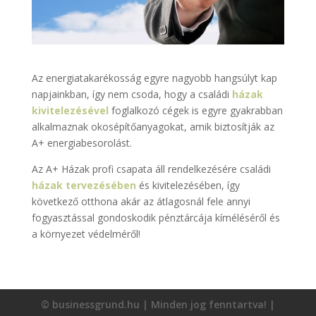
Az energiatakarékosság egyre nagyobb hangsúlyt kap
napjainkban, így nem csoda, hogy a családi
házak
kivitelezésével
foglalkozó cégek is egyre gyakrabban
alkalmaznak okosépítőanyagokat, amik biztosítják az
A+ energiabesorolást.
Az A+ Házak profi csapata áll rendelkezésére családi
házak tervezésében
és kivitelezésében, így
következő otthona akár az átlagosnál fele annyi
fogyasztással gondoskodik pénztárcája kíméléséről és
a környezet védelméről!
© businessgrund.hu | Minden jog fenntartva! |