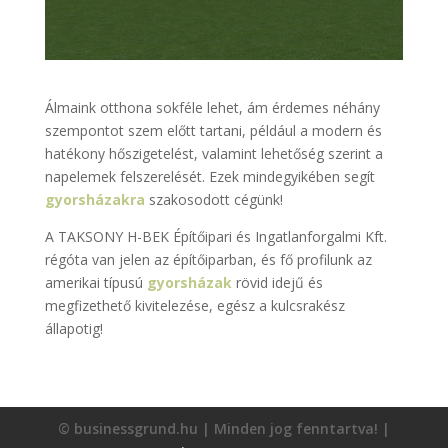
Álmaink otthona sokféle lehet, ám érdemes néhány
szempontot szem előtt tartani, például a modern és
hatékony hőszigetelést, valamint lehetőség szerint a
napelemek felszerelését. Ezek mindegyikében segít
gyorsházakra
szakosodott cégünk!
A TAKSONY H-BEK Építőipari és Ingatlanforgalmi Kft.
régóta van jelen az építőiparban, és fő profilunk az
amerikai típusú
gyorsházak
rövid idejű és
megfizethető kivitelezése, egész a kulcsrakész
állapotig!
© businessgrund.hu | Minden jog fenntartva! |