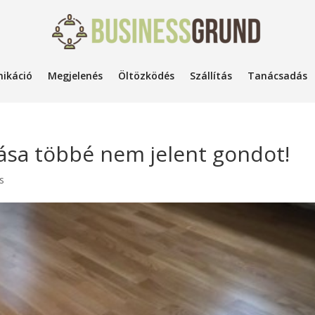
ikáció
Megjelenés
Öltözködés
Szállítás
Tanácsadás
kása többé nem jelent gondot!
s