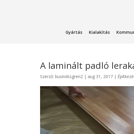
Gyártás
Kialakítás
Kommun
A laminált padló lera
Szerző:
busindssgren2
|
aug 31, 2017
|
Építkezé