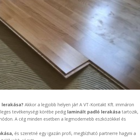
ó lerakása?
Akkor a legjobb helyen jár! A VT-Kontakt Kft. immáron
leges tevékenységi körébe pedig
laminált
padló lerakása
tartozik,
 módon. A cég minden esetben a legmodernebb eszközökkel és
akása,
és szeretné egy igazán profi, megbízható partnerre hagyni a