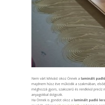
Nem várt kihívást okoz Önnek a
laminált padl
majdnem húsz éve működik a szakmában, elsőd
méghozzá gyors, szakszerű és rendkívül precíz
anyagokkal dolgozik.
Ha Önnek is gondot okoz a
laminált padló ler