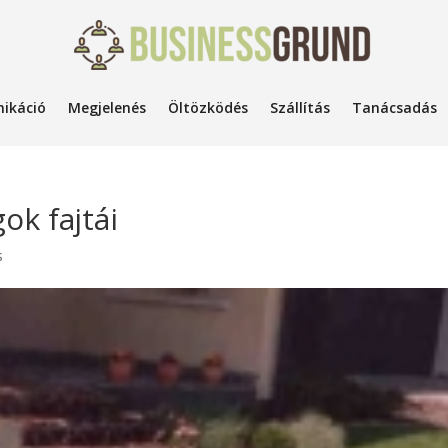
ikáció
Megjelenés
Öltözködés
Szállítás
Tanácsadás
ok fajtái
s