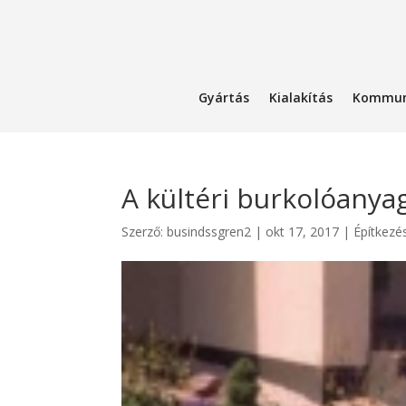
Gyártás
Kialakítás
Kommun
A kültéri burkolóanyag
Szerző:
busindssgren2
|
okt 17, 2017
|
Építkezé