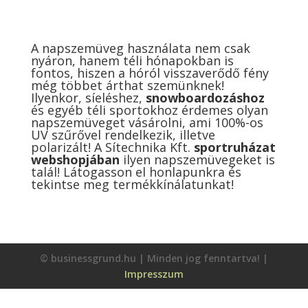
A napszemüveg használata nem csak
nyáron, hanem téli hónapokban is
fontos, hiszen a hóról visszaverődő fény
még többet árthat szemünknek!
Ilyenkor, síeléshez,
snowboardozáshoz
és egyéb téli sportokhoz érdemes olyan
napszemüveget vásárolni, ami 100%-os
UV szűrővel rendelkezik, illetve
polarizált! A Sítechnika Kft.
sportruházat
webshopjában
ilyen napszemüvegeket is
talál! Látogasson el honlapunkra és
tekintse meg termékkínálatunkat!
© businessgrund.hu | Minden jog fenntartva! |
Impresszum