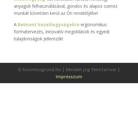
anyagok felhasználásával, gondos és alapos szerviz
munkát követően kerül az Ön rendelőjébe!
A
Belmont kezelőegységekre
ergonomikus
formatervezés, innovatív megoldások és egyedi
tulajdonságok jellemzők!
© businessgrund.hu | Minden jog fenntartva! |
Impresszum