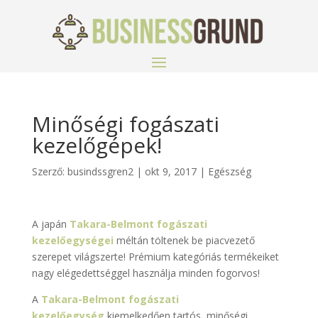
Minőségi fogászati
kezelőgépek!
Szerző:
busindssgren2
|
okt 9, 2017
|
Egészség
A japán
Takara-Belmont fogászati
kezelőegységei
méltán töltenek be piacvezető
szerepet világszerte! Prémium kategóriás termékeiket
nagy elégedettséggel használja minden fogorvos!
A
Takara-Belmont fogászati
kezelőegység
kiemelkedően tartós, minőségi