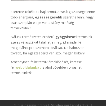
Szeretne tökéletes hajkoronát? Esetleg szüksége lenne
több energiára,
egészségesebb
szeretne lenni, vagy
csak szimplán elege van a silány minőségi
termékekből?
Nálunk természetes eredetű
gyógyászati
termékek
széles választékát találhatja meg, itt mindenki
megtalálhatja a számára ideálisat. Ne habozzon
tovább, ha egészségéről van szó, megéri költeni!
Amennyiben felkeltettük érdeklődését, keresse
fel
weboldalunkat
is ahol bővebben olvashat
termékeinkről!
© businessgrund.hu | Minden jog fenntartva! |