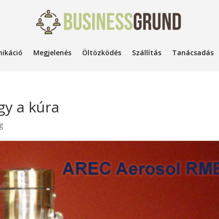
ikáció
Megjelenés
Öltözködés
Szállítás
Tanácsadás
gy a kúra
g