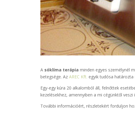
A
sóklíma terápia
minden egyes személynél más
betegsége. Az
AREC Kft.
egyik tudósa határozta m
Egy-egy kúra 20 alkalomból áll, felnőttek esetébe
kezelésekhez, amennyiben a mi cégünktől veszi i
További információért, részletekért forduljon ho