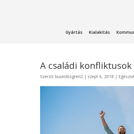
Gyártás
Kialakítás
Kommun
A családi konfliktusok
Szerző:
busindssgren2
|
szept 6, 2018
|
Egészs