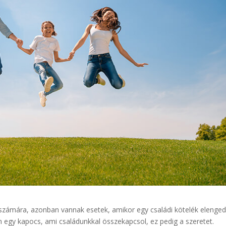
zámára, azonban vannak esetek, amikor egy családi kötelék elenged
an egy kapocs, ami családunkkal összekapcsol, ez pedig a szeretet.