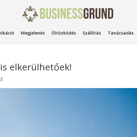
ikáció
Megjelenés
Öltözködés
Szállítás
Tanácsadás
 is elkerülhetőek!
ég