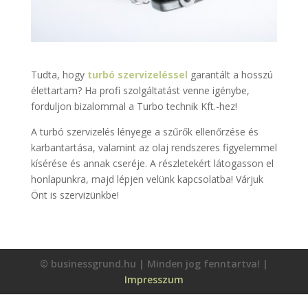
Tudta, hogy
turbó szervizeléssel
garantált a hosszú
élettartam? Ha profi szolgáltatást venne igénybe,
forduljon bizalommal a Turbo technik Kft.-hez!
A turbó szervizelés lényege a szűrők ellenőrzése és
karbantartása, valamint az olaj rendszeres figyelemmel
kísérése és annak cseréje. A részletekért látogasson el
honlapunkra, majd lépjen velünk kapcsolatba! Várjuk
Önt is szervizünkbe!
© businessgrund.hu | Minden jog fenntartva! |
Impresszum