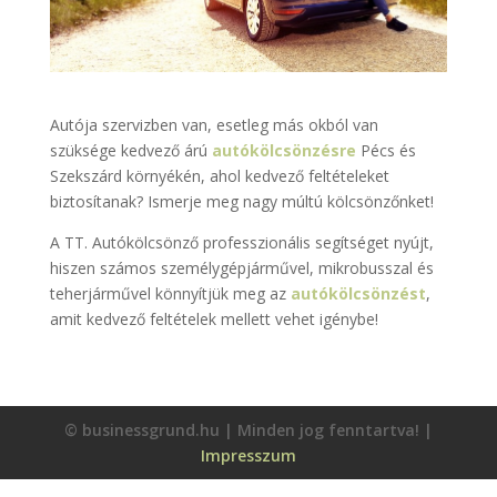
Autója szervizben van, esetleg más okból van
szüksége kedvező árú
autókölcsönzésre
Pécs és
Szekszárd környékén, ahol kedvező feltételeket
biztosítanak? Ismerje meg nagy múltú kölcsönzőnket!
A TT. Autókölcsönző professzionális segítséget nyújt,
hiszen számos személygépjárművel, mikrobusszal és
teherjárművel könnyítjük meg az
autókölcsönzést
,
amit kedvező feltételek mellett vehet igénybe!
© businessgrund.hu | Minden jog fenntartva! |
Impresszum