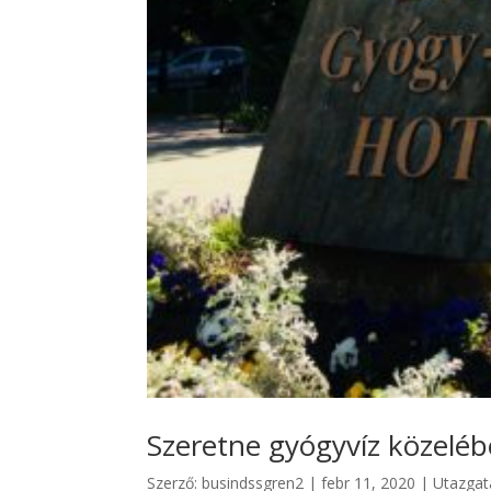
Szeretne gyógyvíz közeléb
Szerző:
busindssgren2
|
febr 11, 2020
|
Utazgat