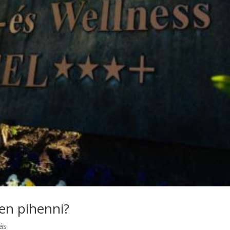
en pihenni?
ás