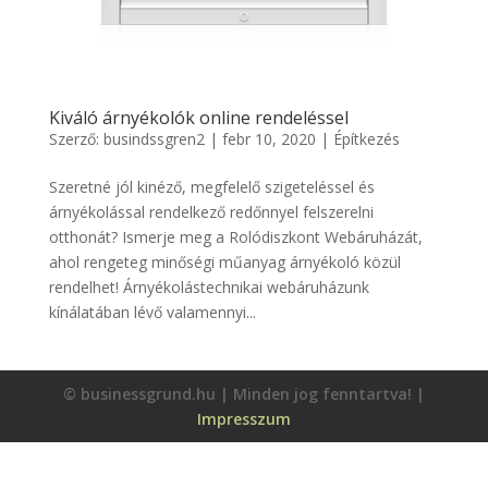
Kiváló árnyékolók online rendeléssel
Szerző:
busindssgren2
|
febr 10, 2020
|
Építkezés
Szeretné jól kinéző, megfelelő szigeteléssel és
árnyékolással rendelkező redőnnyel felszerelni
otthonát? Ismerje meg a Rolódiszkont Webáruházát,
ahol rengeteg minőségi műanyag árnyékoló közül
rendelhet! Árnyékolástechnikai webáruházunk
kínálatában lévő valamennyi...
© businessgrund.hu | Minden jog fenntartva! |
Impresszum