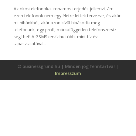
Az okostelefonokat rohamos terjedés jellemzi, ám
ezen telefonok nem egy életre lettek tervezve, és akár
mi hibánkból, akár azon kívül hibásodik meg
telefonunk, egy profi, márkafüggetlen telefonszerviz
segíthet! A GSMSzervíz.hu több, mint tíz év
tapasztalatával...
© businessgrund.hu | Minden jog fenntartva! |
Impresszum