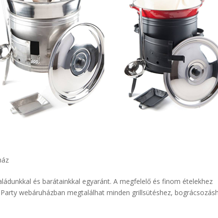
ház
családunkkal és barátainkkal egyaránt. A megfelelő és finom ételekhez
ti Party webáruházban megtalálhat minden grillsütéshez, bográcsozás