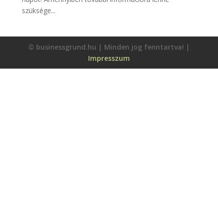
szüksége...
© businessgrund.hu | Minden jog fenntartva! |
Impresszum