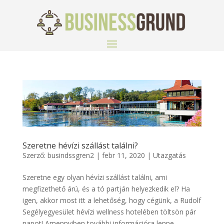
Szeretne hévízi szállást találni?
Szerző:
busindssgren2
|
febr 11, 2020
|
Utazgatás
Szeretne egy olyan hévízi szállást találni, ami
megfizethető árú, és a tó partján helyezkedik el? Ha
igen, akkor most itt a lehetőség, hogy cégünk, a Rudolf
Segélyegyesület hévízi wellness hotelében töltsön pár
napot! Amennyiben további információra lenne