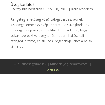
Üvegkorlátok
Szerző:
busindssgren2
|
nov 30, 2018
|
Kereskedelem
Rengeteg lehetőség közül válogathat az, akinek
szüksége lenne egy szép korlátra – az üvegkorlát az
egyik igen népszerű megoldás. Nem véletlen, hogy
sokan szeretik! Az üvegkorlát modern hatást kelt,
átengedi a fényt, és stílusos kiegészítője lehet a belső
térnek....
© businessgrund.hu | Minden jog fenntartva! |
Impresszum