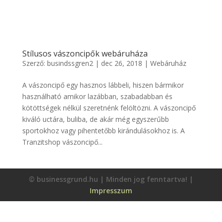
Stílusos vászoncipők webáruháza
Szerző:
busindssgren2
|
dec 26, 2018
|
Webáruház
A vászoncipő egy hasznos lábbeli, hiszen bármikor
használható amikor lazábban, szabadabban és
kötöttségek nélkül szeretnénk felöltözni. A vászoncipő
kiváló uctára, buliba, de akár még egyszerűbb
sportokhoz vagy pihentetőbb kirándulásokhoz is. A
Tranzitshop vászoncipő...
© businessgrund.hu | Minden jog fenntartva! |
Impresszum